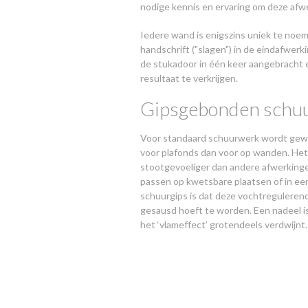
nodige kennis en ervaring om deze afw
Iedere wand is enigszins uniek te noe
handschrift ("slagen") in de eindafwer
de stukadoor in één keer aangebracht
resultaat te verkrijgen.
Gipsgebonden schu
Voor standaard schuurwerk wordt gewe
voor plafonds dan voor op wanden. Het 
stootgevoeliger dan andere afwerkingen
passen op kwetsbare plaatsen of in ee
schuurgips is dat deze vochtregulerend 
gesausd hoeft te worden. Een nadeel is
het ‘vlameffect’ grotendeels verdwijnt.